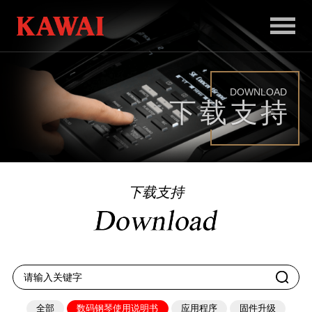
首
页
DOWNLOAD
产
下载支持
品
服
务
下载支持
新
闻
和
活
全部
数码钢琴使用说明书
应用程序
固件升级
动