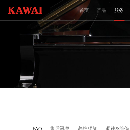
首页
产品
服务
FAQ
售后讯息
养护须知
调律&维修