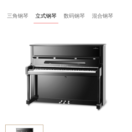
关
三角钢琴
立式钢琴
数码钢琴
混合钢琴
于
我
们
联
系
我
们
下
载
支
持