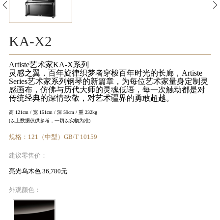
KA
音
KA-X2
室
Artiste艺术家KA-X系列
灵感之翼，百年旋律织梦者穿梭百年时光的长廊，Artiste
Series艺术家系列钢琴的新篇章，为每位艺术家量身定制灵
感画布，仿佛与历代大师的灵魂低语，每一次触动都是对
传统经典的深情致敬，对艺术疆界的勇敢超越。
高 121cm / 宽 151cm / 深 59cm / 重 232kg
KAWAI
(以上数据仅供参考，一切以实物为准)
官方网
规格：121（中型）GB/T 10159
站
建议零售价：
亮光乌木色 36,780元
外观颜色：