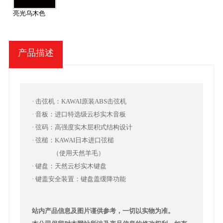
亮光乌木色
产品描述
· 击弦机：KAWAI原装ABS击弦机
· 音板：进口特选级云杉实木音板
· 弦码：高强度实木层积式结构设计
· 弦槌：KAWAI日本进口弦槌
（使用天然羊毛）
· 键盘：天然云杉实木键盘
· 键盖安全装置：键盘盖缓降功能
站内产品信息及图片谨供参考，一切以实物为准。