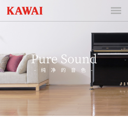
首
页
产
品
服
务
新
闻
和
活
动