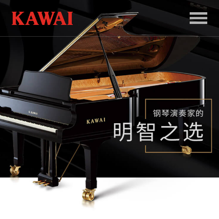
首
页
产
品
服
务
新
闻
和
活
动