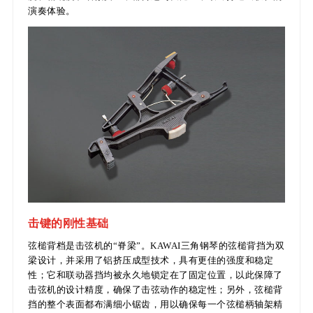
演奏体验。
击键的刚性基础
弦槌背档是击弦机的“脊梁”。KAWAI三角钢琴的弦槌背挡为双
梁设计，并采用了铝挤压成型技术，具有更佳的强度和稳定
性；它和联动器挡均被永久地锁定在了固定位置，以此保障了
击弦机的设计精度，确保了击弦动作的稳定性；另外，弦槌背
挡的整个表面都布满细小锯齿，用以确保每一个弦槌柄轴架精