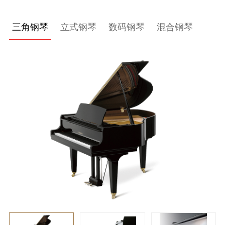
关
三角钢琴
立式钢琴
数码钢琴
混合钢琴
于
我
们
联
系
我
们
下
载
支
持