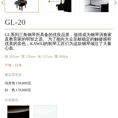
KA
音
GL-20
室
GL系列三角钢琴所具备的优良品质，值得成为钢琴演奏家
及教育家的明智之选。 为了能向大众呈献稳定的触键感和
优美的音色，KAWAI的制琴工匠们为这款钢琴倾注了大量
心血。
高 102cm / 宽 150cm / 长 157cm / 重 300kg
KAWAI
产地：日本
官方网
建议零售价：
站
乌木色 158,800元
白 色 178,800元
外观颜色：