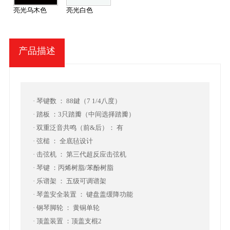
亮光乌木色
亮光白色
产品描述
· 琴键数 ： 88鍵（7 1/4八度）
· 踏板 ：3只踏瓣（中间选择踏瓣）
·
双重泛音共鸣（前&后）
： 有
· 弦槌 ： 全底毡设计
· 击弦机 ： 第三代超反应击弦机
· 琴键 ：丙烯树脂/苯酚树脂
· 乐谱架 ： 五级可调谱架
· 琴盖安全装置 ： 键盘盖缓降功能
· 钢琴脚轮 ： 黄铜单轮
· 顶盖装置 ：顶盖支棍2