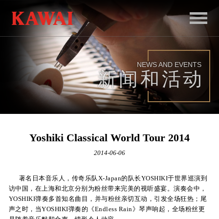
首
页
NEWS AND EVENTS
产
新闻和活动
品
服
务
Yoshiki Classical World Tour 2014
新
2014-06-06
闻
著名日本音乐人，传奇乐队X-Japan的队长YOSHIKI于世界巡演到
和
访中国，在上海和北京分别为粉丝带来完美的视听盛宴。演奏会中，
YOSHIKI弹奏多首知名曲目，并与粉丝亲切互动，引发全场狂热；尾
活
声之时，当YOSHIKI弹奏的《Endless Rain》琴声响起，全场粉丝更
动