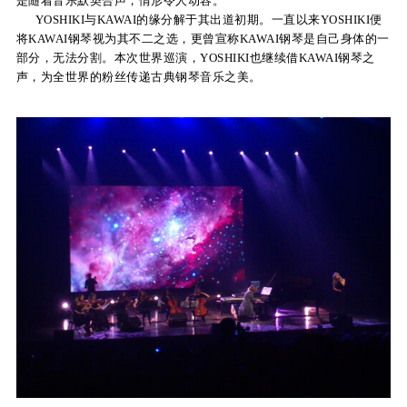
是随着音乐默契合声，情形令人动容。
YOSHIKI与KAWAI的缘分解于其出道初期。一直以来YOSHIKI便
关
将KAWAI钢琴视为其不二之选，更曾宣称KAWAI钢琴是自己身体的一
部分，无法分割。本次世界巡演，YOSHIKI也继续借KAWAI钢琴之
于
声，为全世界的粉丝传递古典钢琴音乐之美。
我
们
联
系
我
们
下
载
支
持