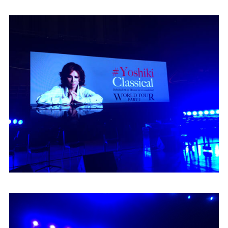
KA
音
室
KAWAI
官方网
站