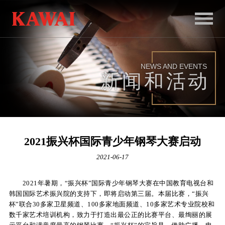
首
页
NEWS AND EVENTS
产
新闻和活动
品
服
务
2021振兴杯国际青少年钢琴大赛启动
新
2021-06-17
闻
2021
年暑期
，“
振兴杯
”
国际青少年钢琴大赛在中国教育电视台和
和
韩国国际艺术振兴院的支持下，
即将启动
第三届。本届比赛
，“
振兴
杯
”
联合
30
多家卫星频道、
100
多家地面频道、
10
多家艺术专业院校和
活
数千家艺术培训机构，致力于打造出最公正的比赛平台、最绚丽的展
动