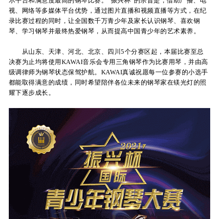
示平台和满意度最高的钢琴比赛。
“
振兴杯
”
的宗旨是，借助广播、电
视、网络等多媒体平台优势，通过图片直播和视频直播等方式，在纪
关
录比赛过程的同时，让全国数千万青少年及家长认识钢琴、喜欢钢
琴、学习钢琴并最终热爱钢琴，从而提高中国青少年的艺术素养。
于
从山东、天津、河北、北京、四川
5
个分赛区起，本届比赛至总
我
决赛为止均将使用
KAWAI
音乐会专用三角钢琴作为比赛用琴，并由高
们
级调律师为钢琴状态保驾护航。
KAWAI
真诚祝愿每一位参赛的小选手
都能取得满意的成绩，同时希望陪伴各位未来的钢琴家在镁光灯的照
联
耀下逐步成长。
系
我
们
下
载
支
持