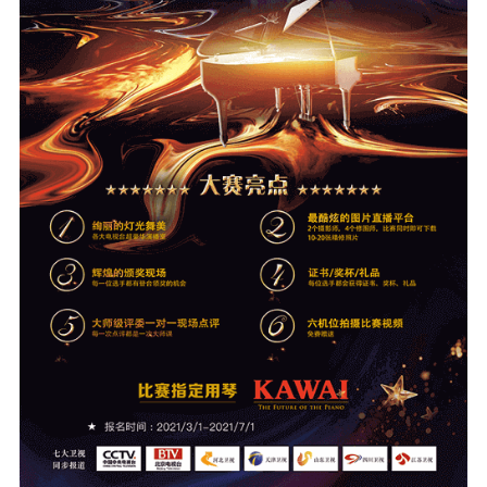
KA
音
室
KAWAI
官方网
站