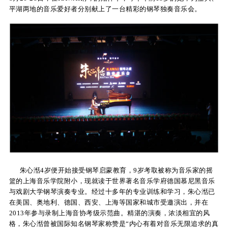
平湖两地的音乐爱好者分别献上了一台精彩的钢琴独奏音乐会。
关
于
我
们
联
系
我
们
下
朱心湉4岁便开始接受钢琴启蒙教育，9岁考取被称为音乐家的摇
篮的上海音乐学院附小，现就读于世界著名音乐学府德国慕尼黑音乐
载
与戏剧大学钢琴演奏专业。经过十多年的专业训练和学习，朱心湉已
在美国、奥地利、德国、西安、上海等国家和城市受邀演出，并在
支
2013年参与录制上海音协考级示范曲。精湛的演奏，浓淡相宜的风
格，朱心湉曾被国际知名钢琴家称赞是“内心有着对音乐无限追求的真
持