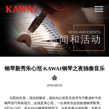
首
页
NEWS AND EVENTS
产
新闻和活动
品
服
务
钢琴新秀朱心湉 KAWAI钢琴之夜独奏音乐
新
会
闻
2016-08-30
和
乌黑的头发，清浅的微笑，源自内心的音乐追求与不断成长中的
活
钢琴技巧和表现力，这就是朱心湉，一位冉冉升起的旅德钢琴新秀。
动
8月26-28日，在KAWAI钢琴的陪伴下，今年年满18岁的她，为嘉兴、